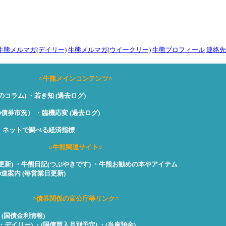
牛熊メルマガ(デイリー)
牛熊メルマガ(ウイークリー)
牛熊プロフィール
連絡先
○牛熊メインコンテンツ○
のコラム)
・若き知 (過去ログ)
の債券市況）
・臨機応変 (過去ログ)
・ネットで調べる経済指標
○牛熊関連サイト○
更新)
・牛熊日記(つぶやきです)
・牛熊お勧めの本やアイテム
道案内 (毎営業日更新)
○債券関係の官公庁等リンク○
・(国債金利情報)
・デイリー)
・(国債買入月別予定)
・(当座預金)