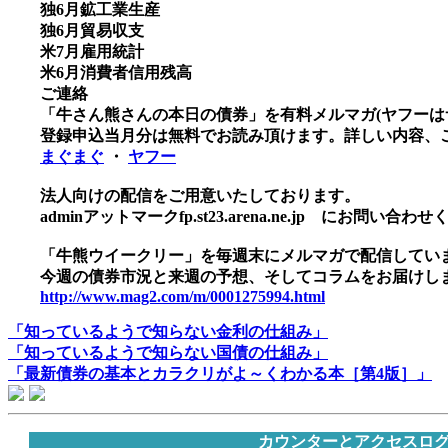
独6月鉱工業生産
独6月貿易収支
米7月雇用統計
米6月消費者信用残高
ご連絡
「牛さん熊さんの本日の債券」を有料メルマガ(ヤフーは
登録申込当月分は無料でお読み頂けます。詳しい内容、
まぐまぐ
・
ヤフー
法人向けの配信をご用意いたしております。
adminアットマークfp.st23.arena.ne.jp にお問い合わ
「牛熊ウイークリー」を毎週末にメルマガで配信してい
今週の債券市況と来週の予想、そしてコラムをお届けし
http://www.mag2.com/m/0001275994.html
「知っているようで知らない金利の仕組み」
「知っているようで知らない国債の仕組み」
「最新債券の基本とカラクリがよ～くわかる本［第4版］」
カウンターとアクセスロ