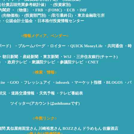
公社債店頭売買参考統計値）
・(投資家別)
内閣府
・（物価）
・FRB
・(FOMC)
・ECB
・IMF
・(先物価格)
・(投資部門別)
・(取引最終日)
・東京金融取引所
会
・公認会計士協会
・日本格付投資情報センター
○情報メディア、ベンダー○
ボード）
・ブルームバーグ
・ロイター
・QUICK MoneyLife
・共同通信
・時
・朝日新聞
・産経新聞
・東京新聞
・WSJ
・三井住友銀行(チャート)
）
・政府テレビ
・衆議院テレビ
・参議院テレビ
・CNET
○検索・情報○
ite
・GOO
・フレッシュアイ
・infoseek
・マーケット指標
・BLOGOS
・パ
状況
・道路交通情報
・天気予報
・テレビ番組表
ツイッター(アカウントはushikumaです)
○牛熊リンク○
顧問
真似屋南面堂さん
川崎裕恵さん
BOZZさん
ドラめもん
佐藤酒店
○個人向け国債関連○