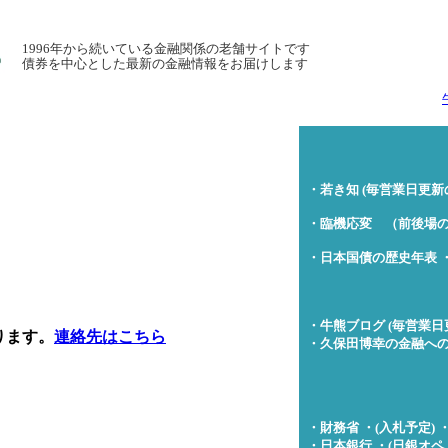
1996年から続いている金融関係の老舗サイトです
債券を中心とした最新の金融情報をお届けします
・若き知 (毎営業日更新
・臨機応変 （前後場
・日本国債の歴史年表
・牛熊ブログ (毎営業日
ります。
連絡先はこちら
・久保田博幸の金融への
・財務省
・(入札予定)
・日本銀行
・(日銀オペ