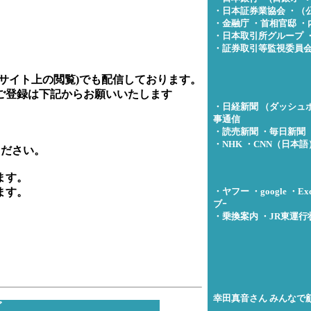
・日本証券業協会
・（
・金融庁
・首相官邸
・
・日本取引所グループ
・証券取引等監視委員
サイト上の閲覧)でも配信しております。
ご登録は下記からお願いいたします
・日経新聞
（ダッシュ
事通信
・読売新聞
・毎日新聞
・NHK
・CNN（日本語
せください。
ます。
ます。
・ヤフー
・google
・Exc
ブｰ
・乗換案内
・JR東運行
幸田真音さん
みんなで
グ